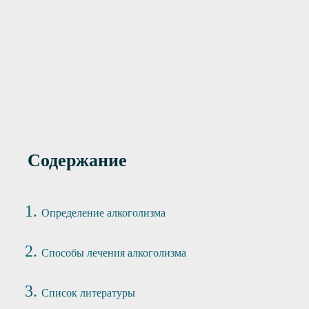
инудительное
от 4000 руб.
ие алкозависимых
Содержание
Определение алкоголизма
Способы лечения алкоголизма
Список литературы