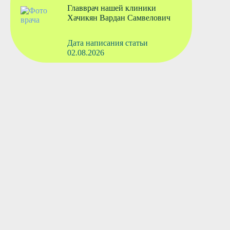
Главврач нашей клиники
Хачикян Вардан Самвелович
Дата написания статьи
02.08.2026
Вызвать врача
Старшая медсестра
Флянтикова Марина Павловна
Вызвать врача