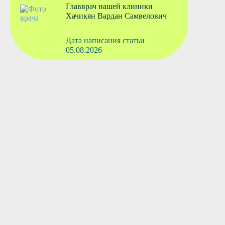
Главврач нашей клиники
Хачикян Вардан Самвелович
Дата написания статьи
05.08.2026
Вызвать врача
Старшая медсестра
Флянтикова Марина Павловна
Вызвать врача