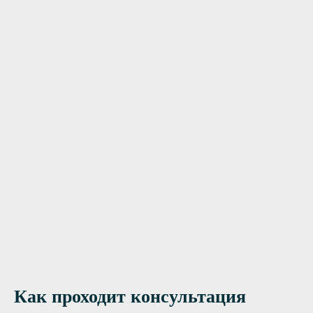
цированный персонал
Нужна помощь?
Оставьте заявку, и мы Вам перезвоним
Отправить заявку
Как проходит консультация