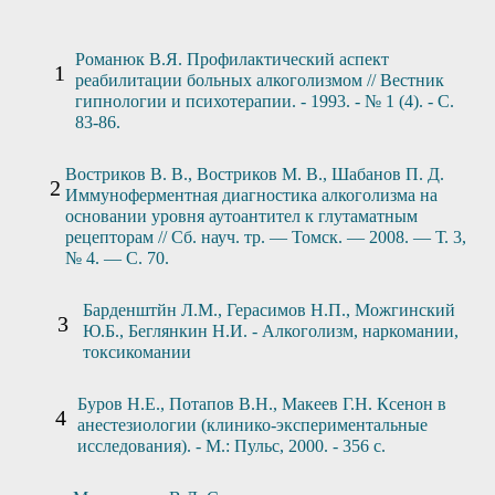
Романюк В.Я. Профилактический аспект
реабилитации больных алкоголизмом // Вестник
гипнологии и психотерапии. - 1993. - № 1 (4). - С.
83-86.
Востриков В. В., Востриков М. В., Шабанов П. Д.
Иммуноферментная диагностика алкоголизма на
основании уровня аутоантител к глутаматным
рецепторам // Сб. науч. тр. — Томск. — 2008. — Т. 3,
№ 4. — С. 70.
Барденштйн Л.М., Герасимов Н.П., Можгинский
Ю.Б., Беглянкин Н.И. - Алкоголизм, наркомании,
токсикомании
Буров Н.Е., Потапов В.Н., Макеев Г.Н. Ксенон в
анестезиологии (клинико-экспериментальные
исследования). - М.: Пульс, 2000. - 356 с.