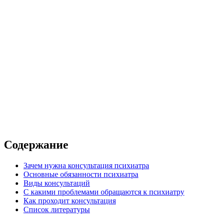
а
сультация
 в клинике
 с выездом на дом
Содержание
Зачем нужна консультация психиатра
Основные обязанности психиатра
Виды консультаций
С какими проблемами обращаются к психиатру
Как проходит консультация
Список литературы