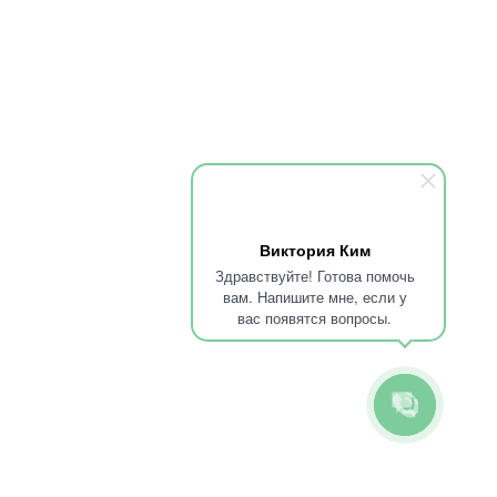
89095850344
Политика конфиденциальности
Согласие на обработку ПД с
помощью сервиса Яндекс Метрика
Принимаем к оплате
Виктория Ким
Здравствуйте! Готова помочь
вам. Напишите мне, если у
вас появятся вопросы.
50344
колл центра
рцов Революции, 20
m-medicine@yandex.ru