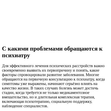
ванный персонал
Нужна помощь?
С какими проблемами обращаются к
Оставьте заявку, и мы Вам перезвоним
психиатру
Отправить заявку
Для эффективного лечения психических расстройств важно
своевременно выявить их первопричину и понять, какие
факторы спровоцировали развитие заболевания. Многие
обращаются на первичную консультацию к психиатру, когда
симптомы уже выражены, начинают серьёзно влиять на
качество жизни. В таких случаях болезнь может достичь
стадии, когда требуется не только медикаментозное
вмешательство, но и длительная комплексная терапия,
включающая психотерапию, социальную поддержку,
наблюдение специалистов.