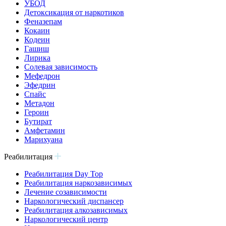
УБОД
Детоксикация от наркотиков
Феназепам
Кокаин
Кодеин
Гашиш
Лирика
Солевая зависимость
Мефедрон
Эфедрин
Спайс
Метадон
Героин
Бутират
Амфетамин
Марихуана
Реабилитация
Реабилитация Day Top
Реабилитация наркозависимых
Лечение созависимости
Наркологический диспансер
Реабилитация алкозависимых
Наркологический центр