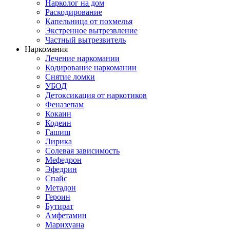
Нарколог на дом
Раскодирование
Капельница от похмелья
Экстренное вытрезвление
Частный вытрезвитель
Наркомания
Лечение наркомании
Кодирование наркомании
Снятие ломки
УБОД
Детоксикация от наркотиков
Феназепам
Кокаин
Кодеин
Гашиш
Лирика
Солевая зависимость
Мефедрон
Эфедрин
Спайс
Метадон
Героин
Бутират
Амфетамин
Марихуана